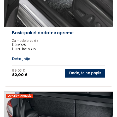
Basic paket dodatne opreme
Za modele vozila
i30 MY25
i30 N Line MY25
Detaljnije
99,03 €
Dodajte na popis
82,00 €
Loyalty ponuda