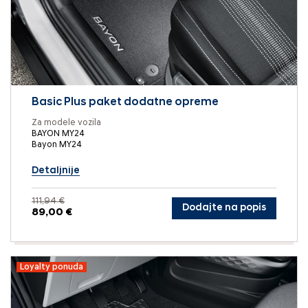
Basic Plus paket dodatne opreme
Za modele vozila
BAYON MY24
Bayon MY24
Detaljnije
111,94 €
Dodajte na popis
89,00 €
Loyalty ponuda