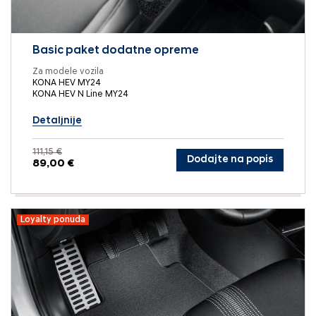
Basic paket dodatne opreme
Za modele vozila
KONA HEV MY24
KONA HEV N Line MY24
Detaljnije
111,15 €
Dodajte na popis
89,00 €
Loyalty ponuda