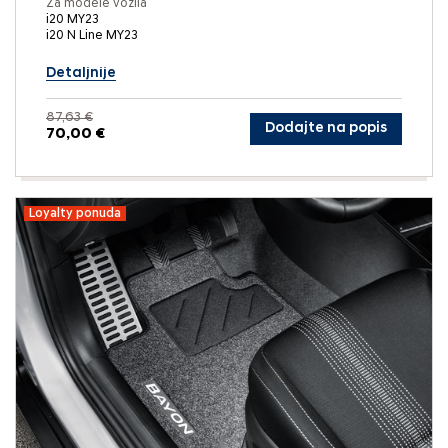
Za modele vozila
i20 MY23
i20 N Line MY23
Detaljnije
87,63 €
Dodajte na popis
70,00 €
Loyalty ponuda