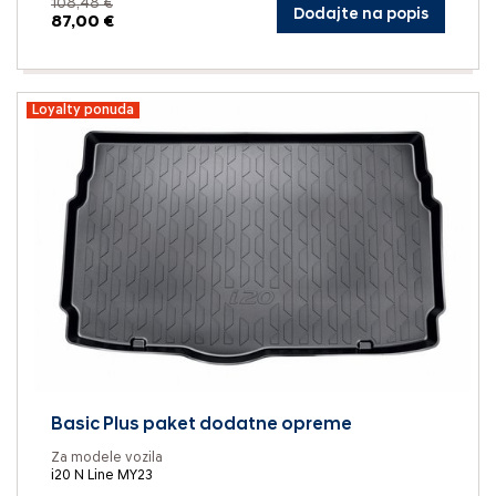
108,48 €
Dodajte na popis
87,00 €
Loyalty ponuda
Basic Plus paket dodatne opreme
Za modele vozila
i20 N Line MY23