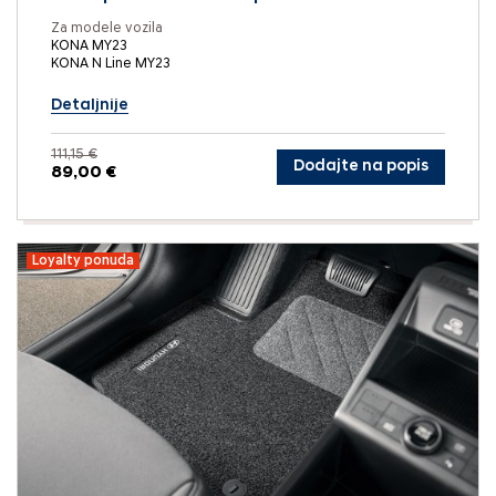
Za modele vozila
KONA MY23
KONA N Line MY23
Detaljnije
111,15 €
Dodajte na popis
89,00 €
Loyalty ponuda