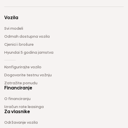
Vozila
Svi modeli
Odmah dostupna vozila
Cjenici i brošure
Hyundai 5 godina jamstva
Konfigurirajte vozilo
Dogovorite testnu vožnju
Zatražite ponudu
Financiranje
O financiranju
Izračun rate leasinga
Za vlasnike
Održavanje vozila