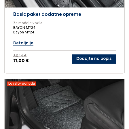
Basic paket dodatne opreme
Za modele vozila
BAYON MY24
Bayon MY24
Detaljnije
89,14 €
Dodajte na popis
71,00 €
Loyalty ponuda