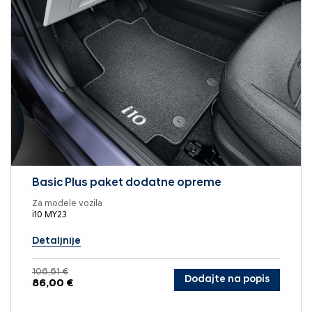
Basic Plus paket dodatne opreme
Za modele vozila
i10 MY23
Detaljnije
106,61 €
Dodajte na popis
86,00 €