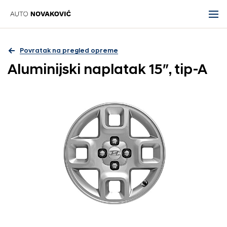
Povratak na pregled opreme
Aluminijski naplatak 15″, tip-A