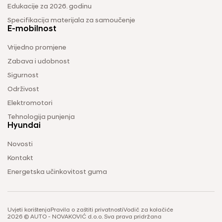
Edukacije za 2026. godinu
Specifikacija materijala za samoučenje
E-mobilnost
Vrijedno promjene
Zabava i udobnost
Sigurnost
Održivost
Elektromotori
Tehnologija punjenja
Hyundai
Novosti
Kontakt
Energetska učinkovitost guma
Uvjeti korištenja
Pravila o zaštiti privatnosti
Vodič za kolačiće
2026 © AUTO - NOVAKOVIĆ d.o.o. Sva prava pridržana