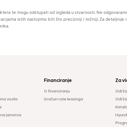
aktera te mogu odstupati od izgleda u stvarnosti. Ne odgovaram
jama istih nastojimo biti što precizniji i točniji. Za detaljnije 
nika.
Financiranje
Za vl
O financiranju
Održa
na vozila
Izračun rate leasinga
Održav
e
Katal
ina jamstva
Hyunda
Progr