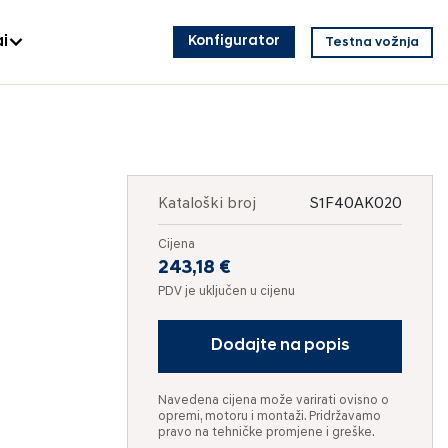
i
Konfigurator
Testna vožnja
Kataloški broj
S1F40AK020
Cijena
243,18 €
PDV je uključen u cijenu
Dodajte na popis
Navedena cijena može varirati ovisno o
opremi, motoru i montaži. Pridržavamo
pravo na tehničke promjene i greške.