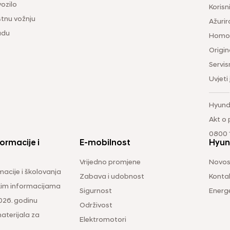
vozilo
Korisni
tnu vožnju
Ažurir
udu
Homol
Origina
Servis
Uvjeti
Hyund
Akt o
0800 1
ormacije i
E-mobilnost
Hyun
Vrijedno promjene
Novos
macije i školovanja
Zabava i udobnost
Konta
čkim informacijama
Sigurnost
Energ
026. godinu
Održivost
aterijala za
Elektromotori