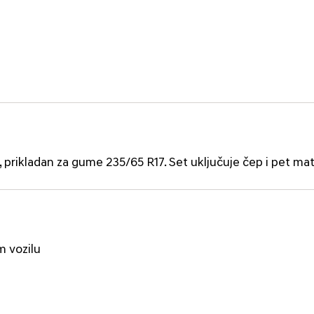
7, prikladan za gume 235/65 R17. Set uključuje čep i pet mati
m vozilu