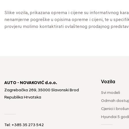
Slike vozila, prikazana oprema i cijene su informativnog kar
nenamjerne pogreške u opisima opreme i cijeni, te u specifikaci
provjeru molimo kontaktirati ovlaštenog prodajnog predstav
Vozila
AUTO - NOVAKOVIĆ d.o.o.
Zagrebačka 269, 35000 Slavonski Brod
Svi modeli
Republika Hrvatska
Odmah dostup
Cjenici i brošur
Hyundai 5 god
Tel: +385 35 273 542