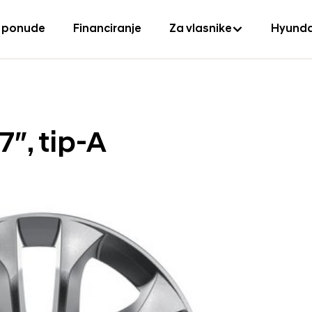
 ponude
Financiranje
Za vlasnike
Hyunda
7″, tip-A