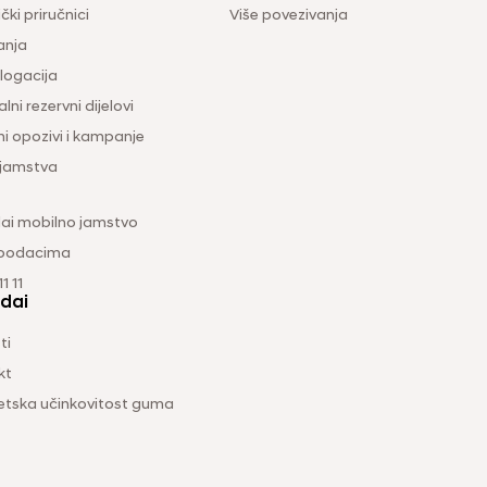
čki priručnici
Više povezivanja
anja
ogacija
lni rezervni dijelovi
ni opozivi i kampanje
 jamstva
ai mobilno jamstvo
 podacima
1 11
dai
ti
kt
etska učinkovitost guma