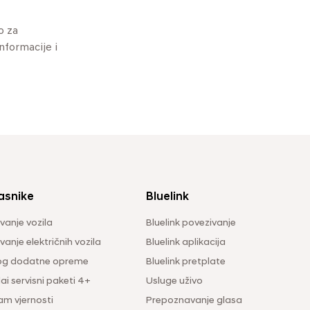
o za
informacije i
asnike
Bluelink
vanje vozila
Bluelink povezivanje
anje električnih vozila
Bluelink aplikacija
og dodatne opreme
Bluelink pretplate
i servisni paketi 4+
Usluge uživo
am vjernosti
Prepoznavanje glasa