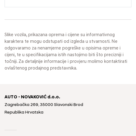
Slike vozila, prikazana oprema i cijene su informativnog
karaktera te mogu odstupati od izgleda u stvarnosti. Ne
odgovaramo za nenamjerne pogreške u opisima opreme i
cijeni, te u specifikacijama istih nastojimo biti što precizniji i
točniji. Za detaljnije informacije i provjeru molimo kontaktirati
ovlaštenog prodajnog predstavnika.
AUTO - NOVAKOVIĆ d.o.o.
Zagrebačka 269, 35000 Slavonski Brod
Republika Hrvatska