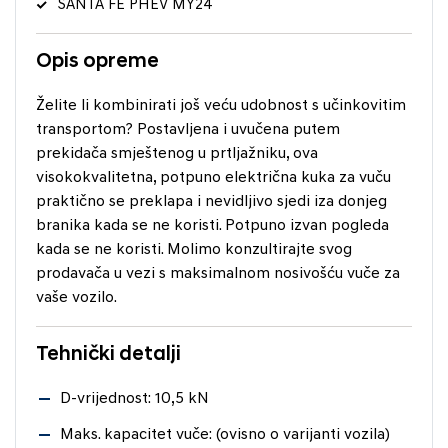
SANTA FE PHEV MY24
Opis opreme
Želite li kombinirati još veću udobnost s učinkovitim
transportom? Postavljena i uvučena putem
prekidača smještenog u prtljažniku, ova
visokokvalitetna, potpuno električna kuka za vuču
praktično se preklapa i nevidljivo sjedi iza donjeg
branika kada se ne koristi. Potpuno izvan pogleda
kada se ne koristi. Molimo konzultirajte svog
prodavača u vezi s maksimalnom nosivošću vuče za
vaše vozilo.
Tehnički detalji
D-vrijednost: 10,5 kN
Maks. kapacitet vuče: (ovisno o varijanti vozila)