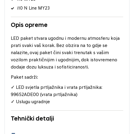
i10 N Line MY23
Opis opreme
LED paket stvara ugodnu i modernu atmosferu koja
prati svaki vaš korak. Bez obzira na to gdje se
nalazite, ovaj paket čini svaki trenutak s vašim
vozilom praktičnijim i ugodnijim, dok istovremeno
dodaje dozu luksuza i sofisticiranosti.
Paket sadrži:
✓ LED svjetla prtljažnika i vrata prtljažnika:
99652ADE00 (vrata prtljažnika)
✓ Uslugu ugradnje
Tehnički detalji