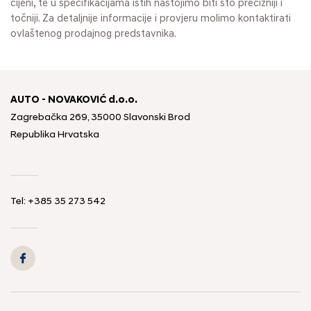
cijeni, te u specifikacijama istih nastojimo biti što precizniji i
točniji. Za detaljnije informacije i provjeru molimo kontaktirati
ovlaštenog prodajnog predstavnika.
AUTO - NOVAKOVIĆ d.o.o.
Zagrebačka 269, 35000 Slavonski Brod
Republika Hrvatska
Tel: +385 35 273 542