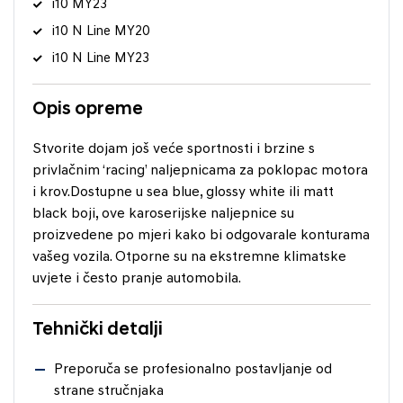
i10 MY23
i10 N Line MY20
i10 N Line MY23
Opis opreme
Stvorite dojam još veće sportnosti i brzine s
privlačnim ‘racing’ naljepnicama za poklopac motora
i krov.Dostupne u sea blue, glossy white ili matt
black boji, ove karoserijske naljepnice su
proizvedene po mjeri kako bi odgovarale konturama
vašeg vozila. Otporne su na ekstremne klimatske
uvjete i često pranje automobila.
Tehnički detalji
Preporuča se profesionalno postavljanje od
strane stručnjaka