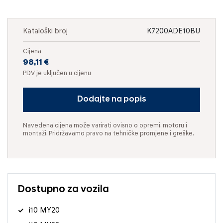
Kataloški broj
K7200ADE10BU
Cijena
98,11 €
PDV je uključen u cijenu
Dodajte na popis
Navedena cijena može varirati ovisno o opremi, motoru i
montaži. Pridržavamo pravo na tehničke promjene i greške.
Dostupno za vozila
i10 MY20