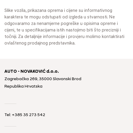
Slike vozila, prikazana oprema i cijene su informativnog
karaktera te mogu odstupati od izgleda u stvarnosti. Ne
odgovaramo za nenamjerne pogreške u opisima opreme i
cijeni, te u specifikacijama istih nastojimo biti što precizniji i
točniji. Za detaljnije informacije i provjeru molimo kontaktirati
ovlaštenog prodajnog predstavnika.
AUTO - NOVAKOVIĆ d.o.o.
Zagrebačka 269, 35000 Slavonski Brod
Republika Hrvatska
Tel: +385 35 273 542