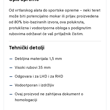
Od vrtlarskog alata do sportske opreme – neki teret
može biti potencijalno mokar ili prljav. proizvedena
od 80% bio-baziranih izvora, ova polukruta,
protuklizna i vodootporna obloga s podignutim
rubovima održavat će vaš prtljažnik čistim.
Tehnički detalji
Debljina materijala: 1,5 mm
Visoki rubovi 35 mm
Odgovara i za LHD i za RHD
Vodootporan i izdržljiv
Ovaj proizvod ne zahtijeva dokument o
homologaciji