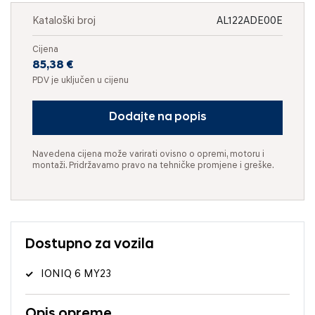
Kataloški broj
AL122ADE00E
Cijena
85,38 €
PDV je uključen u cijenu
Dodajte na popis
Navedena cijena može varirati ovisno o opremi, motoru i
montaži. Pridržavamo pravo na tehničke promjene i greške.
Dostupno za vozila
IONIQ 6 MY23
Opis opreme