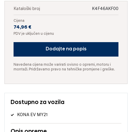
Kataloški broj
K4F46AKF00
Cijena
74,96 €
PDV je uključen u cijenu
Dodajte na popis
Navedena cijena može varirati ovisno o opremi, motoru i
montaži. Pridržavamo pravo na tehničke promjene i greške.
Dostupno za vozila
KONA EV MY21
Opis opreme