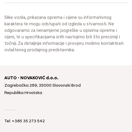
Slike vozila, prikazana oprema i cijene su informativnog
karaktera te mogu odstupati od izgleda u stvarnosti. Ne
odgovaramo za nenamjerne pogreške u opisima opreme i
cijeni, te u specifikacijama istih nastojimo biti što precizniji i
točniji. Za detaljnije informacije i provjeru molimo kontaktirati
ovlaštenog prodajnog predstavnika.
AUTO - NOVAKOVIĆ d.o.o.
Zagrebačka 269, 35000 Slavonski Brod
Republika Hrvatska
Tel: +385 35 273 542