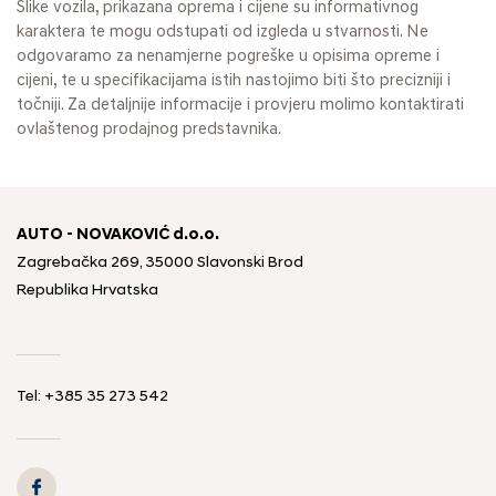
Slike vozila, prikazana oprema i cijene su informativnog
karaktera te mogu odstupati od izgleda u stvarnosti. Ne
odgovaramo za nenamjerne pogreške u opisima opreme i
cijeni, te u specifikacijama istih nastojimo biti što precizniji i
točniji. Za detaljnije informacije i provjeru molimo kontaktirati
ovlaštenog prodajnog predstavnika.
AUTO - NOVAKOVIĆ d.o.o.
Zagrebačka 269, 35000 Slavonski Brod
Republika Hrvatska
Tel: +385 35 273 542