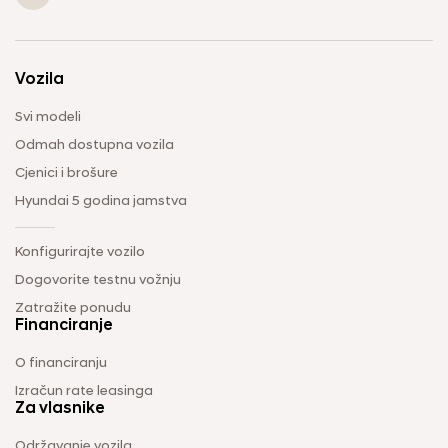
Vozila
Svi modeli
Odmah dostupna vozila
Cjenici i brošure
Hyundai 5 godina jamstva
Konfigurirajte vozilo
Dogovorite testnu vožnju
Zatražite ponudu
Financiranje
O financiranju
Izračun rate leasinga
Za vlasnike
Održavanje vozila