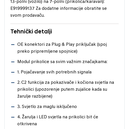
13-polni (vozilo) na 7-polni (prikolica/karavan):
E919999137 Za dodatne informacije obratite se
svom prodavaču.
Tehnički detalji
OE konektori za Plug & Play priključak (spoj
preko pripremljene spojnice)
Modul prikolice sa svim važnim značajkama:
1. Pojačavanje svih potrebnih signala
2. C2 funkcija za pokazivače i kočiona svjetla na
prikolici (upozorenje putem zujalice kada su
žarulje razbijene)
3. Svjetlo za maglu isključeno
4. Žarulja i LED svjetla na prikolici bit će
otkrivena