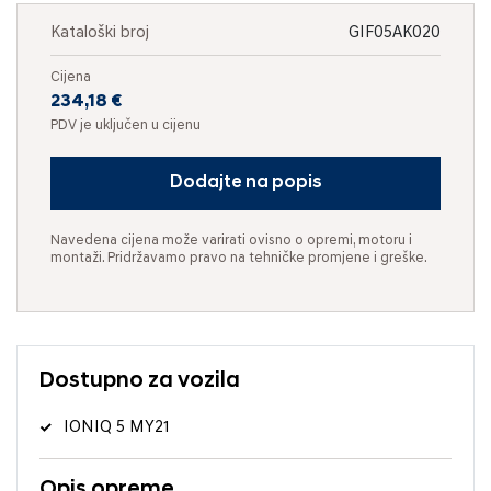
Kataloški broj
GIF05AK020
Cijena
234,18 €
PDV je uključen u cijenu
Dodajte na popis
Navedena cijena može varirati ovisno o opremi, motoru i
montaži. Pridržavamo pravo na tehničke promjene i greške.
Dostupno za vozila
IONIQ 5 MY21
Opis opreme