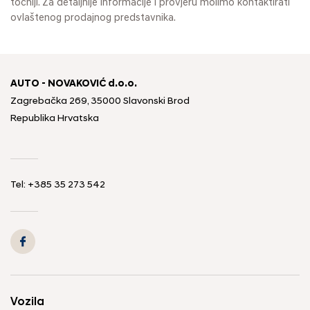
točniji. Za detaljnije informacije i provjeru molimo kontaktirati
ovlaštenog prodajnog predstavnika.
AUTO - NOVAKOVIĆ d.o.o.
Zagrebačka 269, 35000 Slavonski Brod
Republika Hrvatska
Tel: +385 35 273 542
Vozila