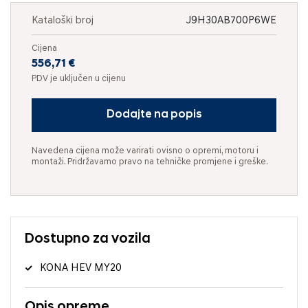
Kataloški broj
J9H30AB700P6WE
Cijena
556,71 €
PDV je uključen u cijenu
Dodajte na popis
Navedena cijena može varirati ovisno o opremi, motoru i
montaži. Pridržavamo pravo na tehničke promjene i greške.
Dostupno za vozila
KONA HEV MY20
Opis opreme