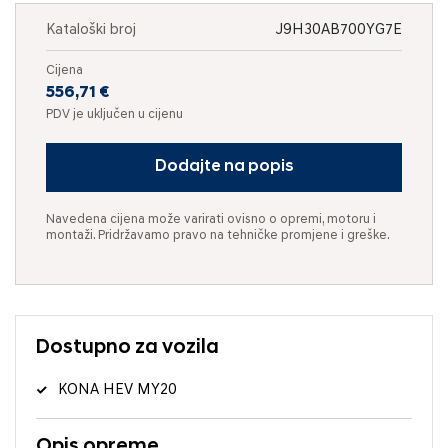
Kataloški broj
J9H30AB700YG7E
Cijena
556,71 €
PDV je uključen u cijenu
Dodajte na popis
Navedena cijena može varirati ovisno o opremi, motoru i
montaži. Pridržavamo pravo na tehničke promjene i greške.
Dostupno za vozila
KONA HEV MY20
Opis opreme