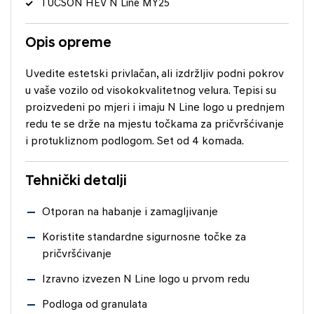
TUCSON HEV N Line MY25
Opis opreme
Uvedite estetski privlačan, ali izdržljiv podni pokrov
u vaše vozilo od visokokvalitetnog velura. Tepisi su
proizvedeni po mjeri i imaju N Line logo u prednjem
redu te se drže na mjestu točkama za pričvršćivanje
i protukliznom podlogom. Set od 4 komada.
Tehnički detalji
Otporan na habanje i zamagljivanje
Koristite standardne sigurnosne točke za
pričvršćivanje
Izravno izvezen N Line logo u prvom redu
Podloga od granulata