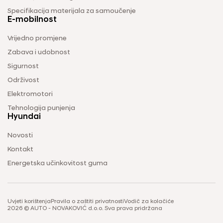
Specifikacija materijala za samoučenje
E-mobilnost
Vrijedno promjene
Zabava i udobnost
Sigurnost
Održivost
Elektromotori
Tehnologija punjenja
Hyundai
Novosti
Kontakt
Energetska učinkovitost guma
Uvjeti korištenja
Pravila o zaštiti privatnosti
Vodič za kolačiće
2026 © AUTO - NOVAKOVIĆ d.o.o. Sva prava pridržana