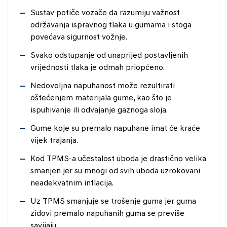
Sustav potiče vozače da razumiju važnost
održavanja ispravnog tlaka u gumama i stoga
povećava sigurnost vožnje.
Svako odstupanje od unaprijed postavljenih
vrijednosti tlaka je odmah priopćeno.
Nedovoljna napuhanost može rezultirati
oštećenjem materijala gume, kao što je
ispuhivanje ili odvajanje gaznoga sloja.
Gume koje su premalo napuhane imat će kraće
vijek trajanja.
Kod TPMS-a učestalost uboda je drastično velika
smanjen jer su mnogi od svih uboda uzrokovani
neadekvatnim inflacija.
Uz TPMS smanjuje se trošenje guma jer guma
zidovi premalo napuhanih guma se previše
savijaju.