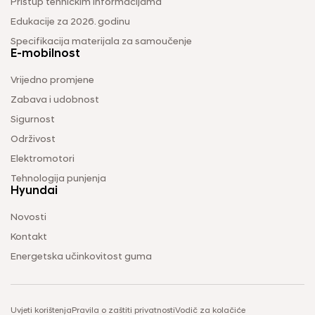
Pristup tehničkim informacijama
Edukacije za 2026. godinu
Specifikacija materijala za samoučenje
E-mobilnost
Vrijedno promjene
Zabava i udobnost
Sigurnost
Održivost
Elektromotori
Tehnologija punjenja
Hyundai
Novosti
Kontakt
Energetska učinkovitost guma
Uvjeti korištenja
Pravila o zaštiti privatnosti
Vodič za kolačiće