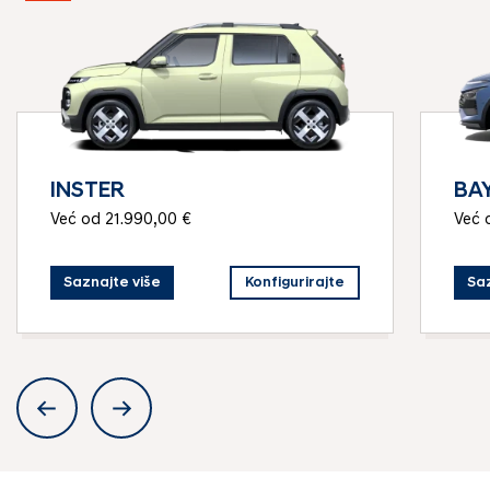
INSTER
BA
Već od 21.990,00 €
Već 
Saznajte više
Konfigurirajte
Saz