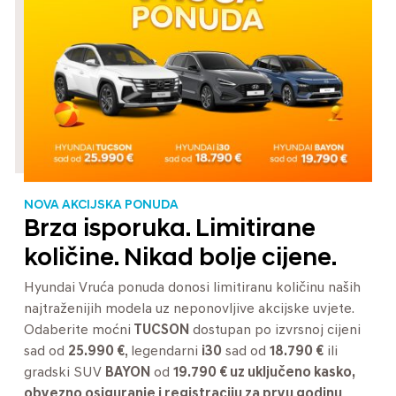
NOVA AKCIJSKA PONUDA
Brza isporuka. Limitirane
količine. Nikad bolje cijene.
Hyundai Vruća ponuda donosi limitiranu količinu naših
najtraženijih modela uz neponovljive akcijske uvjete.
Odaberite moćni
TUCSON
dostupan po izvrsnoj cijeni
sad od
25.990 €
, legendarni
i30
sad od
18.790 €
ili
gradski SUV
BAYON
od
19.790 € uz uključeno kasko,
obvezno osiguranje i registraciju za prvu godinu