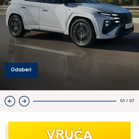
Odaberi
01
/
07