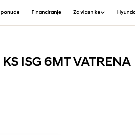
 ponude
Financiranje
Za vlasnike
Hyunda
0 KS ISG 6MT VATRENA