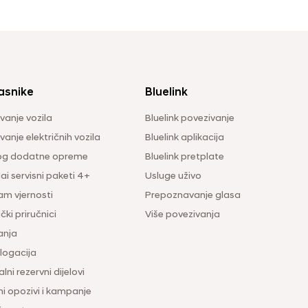
asnike
Bluelink
vanje vozila
Bluelink povezivanje
anje električnih vozila
Bluelink aplikacija
og dodatne opreme
Bluelink pretplate
i servisni paketi 4+
Usluge uživo
am vjernosti
Prepoznavanje glasa
čki priručnici
Više povezivanja
anja
ogacija
lni rezervni dijelovi
ni opozivi i kampanje