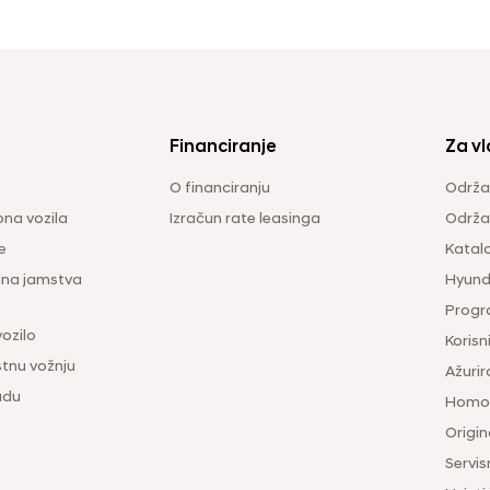
Financiranje
Za vl
O financiranju
Održa
na vozila
Izračun rate leasinga
Održav
e
Katal
ina jamstva
Hyunda
Progr
vozilo
Korisni
tnu vožnju
Ažurir
udu
Homol
Origina
Servis