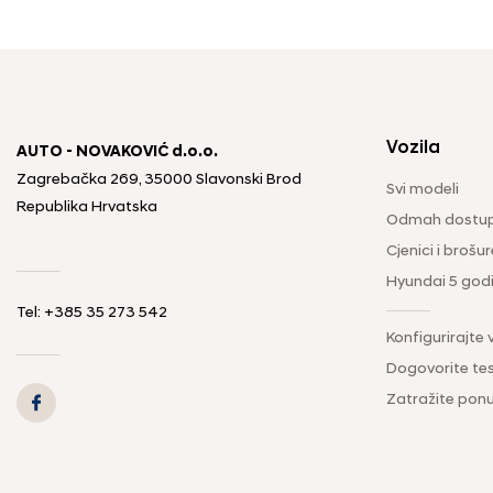
Vozila
AUTO - NOVAKOVIĆ d.o.o.
Zagrebačka 269, 35000 Slavonski Brod
Svi modeli
Republika Hrvatska
Odmah dostup
Cjenici i brošur
Hyundai 5 god
Tel: +385 35 273 542
Konfigurirajte 
Dogovorite tes
Zatražite pon