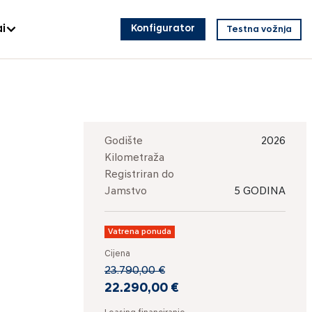
i
Konfigurator
Testna vožnja
Godište
2026
Kilometraža
Registriran do
Jamstvo
5 GODINA
Vatrena ponuda
Cijena
23.790,00 €
22.290,00 €