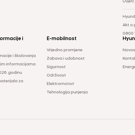
Uvjeti
Hyund
Akt o
0800 1
ormacije i
E-mobilnost
Hyun
Vrijedno promjene
Novos
macije i školovanja
Zabava i udobnost
Konta
čkim informacijama
Sigurnost
Energ
026. godinu
Održivost
aterijala za
Elektromotori
Tehnologija punjenja