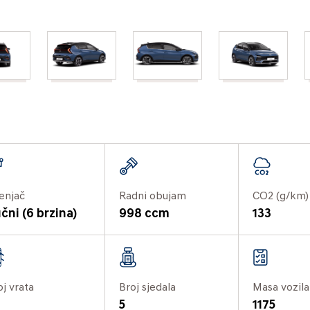
enjač
Radni obujam
CO2 (g/km)
čni (6 brzina)
998 ccm
133
oj vrata
Broj sjedala
Masa vozila
5
1175