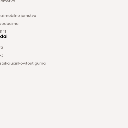
 jamstva
ai mobilno jamstvo
 podacima
1 11
dai
ti
kt
etska učinkovitost guma