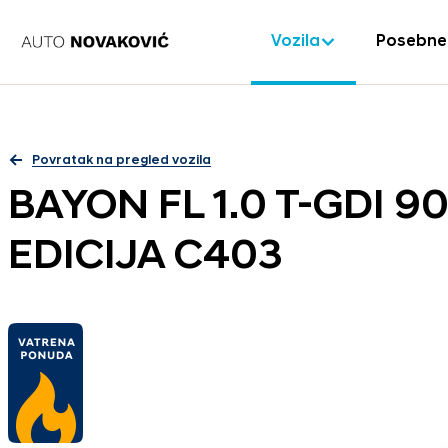
Vozila
Posebne
Povratak na pregled vozila
BAYON FL 1.0 T-GDI 9
EDICIJA C403