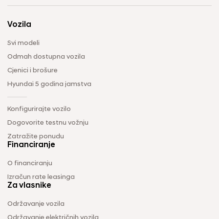
Vozila
Svi modeli
Odmah dostupna vozila
Cjenici i brošure
Hyundai 5 godina jamstva
Konfigurirajte vozilo
Dogovorite testnu vožnju
Zatražite ponudu
Financiranje
O financiranju
Izračun rate leasinga
Za vlasnike
Održavanje vozila
Održavanje električnih vozila