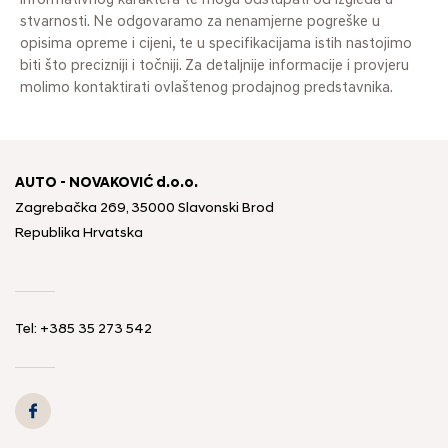
informativnog karaktera te mogu odstupati od izgleda u
stvarnosti. Ne odgovaramo za nenamjerne pogreške u
opisima opreme i cijeni, te u specifikacijama istih nastojimo
biti što precizniji i točniji. Za detaljnije informacije i provjeru
molimo kontaktirati ovlaštenog prodajnog predstavnika.
AUTO - NOVAKOVIĆ d.o.o.
Zagrebačka 269, 35000 Slavonski Brod
Republika Hrvatska
Tel: +385 35 273 542