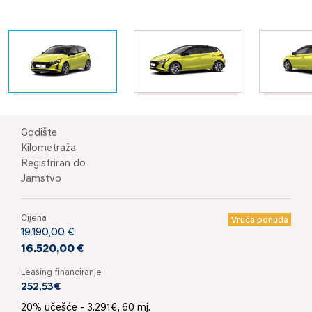
Godište
Kilometraža
Registriran do
Jamstvo
Cijena
Vruća ponuda
19.190,00 €
16.520,00 €
Leasing financiranje
252,53€
20% učešće - 3.291€, 60 mj.