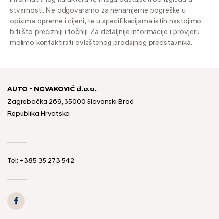
informativnog karaktera te mogu odstupati od izgleda u
stvarnosti. Ne odgovaramo za nenamjerne pogreške u
opisima opreme i cijeni, te u specifikacijama istih nastojimo
biti što precizniji i točniji. Za detaljnije informacije i provjeru
molimo kontaktirati ovlaštenog prodajnog predstavnika.
AUTO - NOVAKOVIĆ d.o.o.
Zagrebačka 269, 35000 Slavonski Brod
Republika Hrvatska
Tel: +385 35 273 542