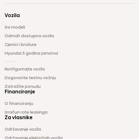
Vozila
Svi modeli
Odmah dostupna vozila
Cjenici i brošure
Hyundai 5 godina jamstva
Konfigurirajte vozilo
Dogovorite testnu vožnju
Zatražite ponudu
Financiranje
O financiranju
Izračun rate leasinga
Za vlasnike
Održavanje vozila
Održavanje električnih vozila