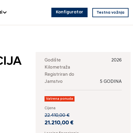
i
Konfigurator
Testna vožnja
CIJA
Godište
2026
Kilometraža
Registriran do
Jamstvo
5 GODINA
Vatrena ponuda
Cijena
22.410,00 €
21.210,00 €