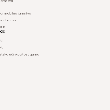
 jamstva
ai mobilno jamstvo
 podacima
1 11
dai
ti
kt
etska učinkovitost guma