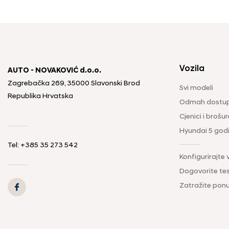
Vozila
AUTO - NOVAKOVIĆ d.o.o.
Zagrebačka 269, 35000 Slavonski Brod
Svi modeli
Republika Hrvatska
Odmah dostup
Cjenici i brošur
Hyundai 5 god
Tel: +385 35 273 542
Konfigurirajte 
Dogovorite tes
Zatražite pon