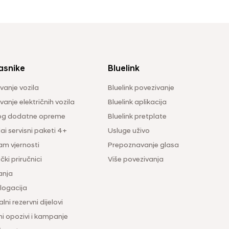
asnike
Bluelink
vanje vozila
Bluelink povezivanje
anje električnih vozila
Bluelink aplikacija
og dodatne opreme
Bluelink pretplate
i servisni paketi 4+
Usluge uživo
am vjernosti
Prepoznavanje glasa
čki priručnici
Više povezivanja
anja
ogacija
lni rezervni dijelovi
ni opozivi i kampanje