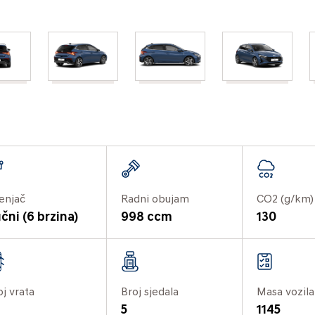
enjač
Radni obujam
CO2 (g/km)
čni (6 brzina)
998 ccm
130
oj vrata
Broj sjedala
Masa vozila
5
1145