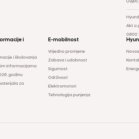
Uvjeti
Hyund
Akt o
0800 1
ormacije i
E-mobilnost
Hyun
Vrijedno promjene
Novos
macije i školovanja
Zabava i udobnost
Konta
čkim informacijama
Sigurnost
Energ
026. godinu
Održivost
aterijala za
Elektromotori
Tehnologija punjenja