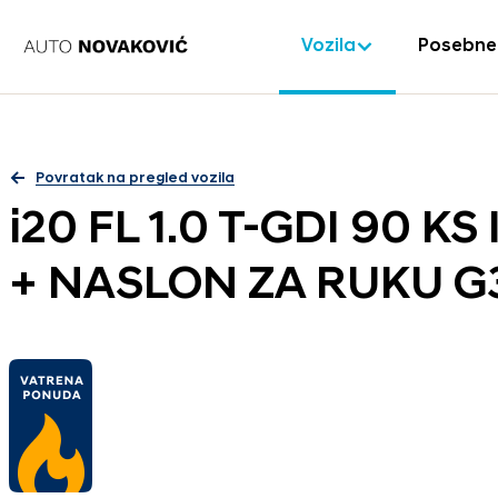
Vozila
Posebne
Povratak na pregled vozila
i20 FL 1.0 T-GDI 90 K
+ NASLON ZA RUKU G