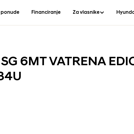
 ponude
Financiranje
Za vlasnike
Hyunda
S ISG 6MT VATRENA EDI
34U