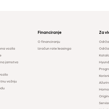
Financiranje
Za vl
O financiranju
Održa
na vozila
Izračun rate leasinga
Održav
e
Katal
ina jamstva
Hyunda
Progr
vozilo
Korisni
tnu vožnju
Ažurir
udu
Homol
Origina
Servis