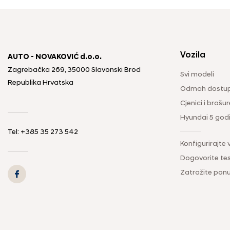
Vozila
AUTO - NOVAKOVIĆ d.o.o.
Zagrebačka 269, 35000 Slavonski Brod
Svi modeli
Republika Hrvatska
Odmah dostup
Cjenici i brošur
Hyundai 5 god
Tel: +385 35 273 542
Konfigurirajte 
Dogovorite tes
Zatražite pon