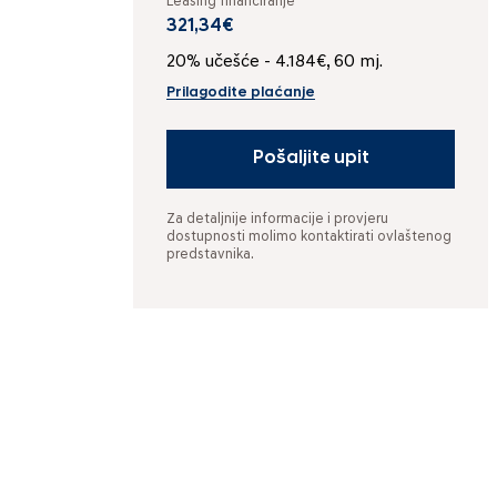
Leasing financiranje
321,34€
20% učešće - 4.184€, 60 mj.
Prilagodite plaćanje
Pošaljite upit
Za detaljnije informacije i provjeru
dostupnosti molimo kontaktirati ovlaštenog
predstavnika.