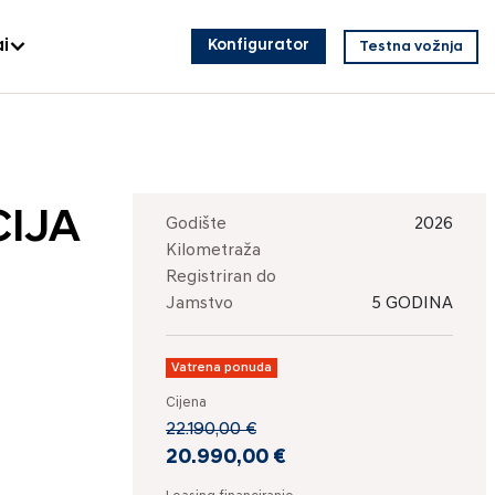
i
Konfigurator
Testna vožnja
CIJA
Godište
2026
Kilometraža
Registriran do
Jamstvo
5 GODINA
Vatrena ponuda
Cijena
22.190,00 €
20.990,00 €