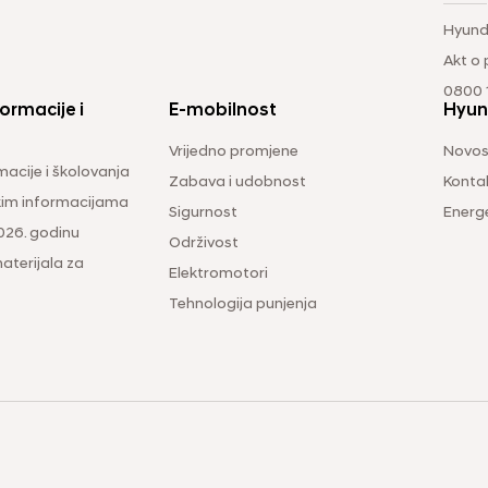
Hyund
Akt o
0800 1
ormacije i
E-mobilnost
Hyun
Vrijedno promjene
Novos
macije i školovanja
Zabava i udobnost
Konta
čkim informacijama
Sigurnost
Energ
026. godinu
Održivost
aterijala za
Elektromotori
Tehnologija punjenja