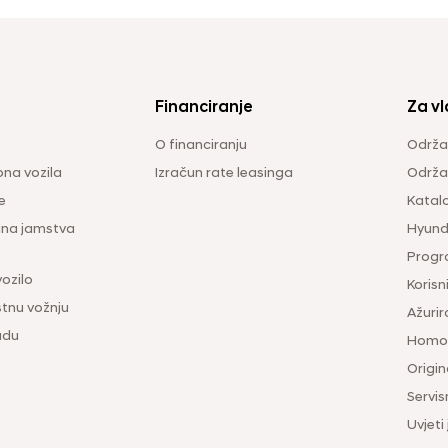
Financiranje
Za vl
O financiranju
Održa
na vozila
Izračun rate leasinga
Održav
e
Katal
ina jamstva
Hyunda
Progr
vozilo
Korisni
tnu vožnju
Ažurir
udu
Homol
Origina
Servis
Uvjeti