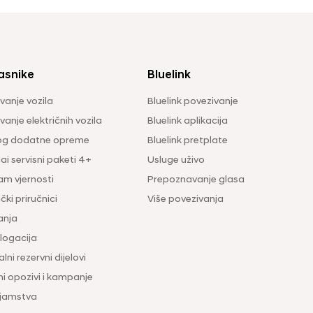
asnike
Bluelink
vanje vozila
Bluelink povezivanje
anje električnih vozila
Bluelink aplikacija
og dodatne opreme
Bluelink pretplate
i servisni paketi 4+
Usluge uživo
am vjernosti
Prepoznavanje glasa
čki priručnici
Više povezivanja
anja
ogacija
lni rezervni dijelovi
ni opozivi i kampanje
 jamstva