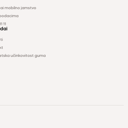
ai mobilno jamstvo
 podacima
1 11
dai
ti
kt
etska učinkovitost guma