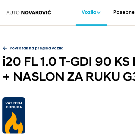
Vozila
Posebne
Povratak na pregled vozila
i20 FL 1.0 T-GDI 90 K
+ NASLON ZA RUKU G