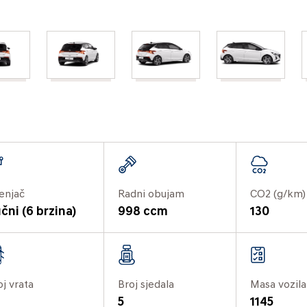
enjač
Radni obujam
CO2 (g/km)
čni (6 brzina)
998 ccm
130
oj vrata
Broj sjedala
Masa vozila
5
1145