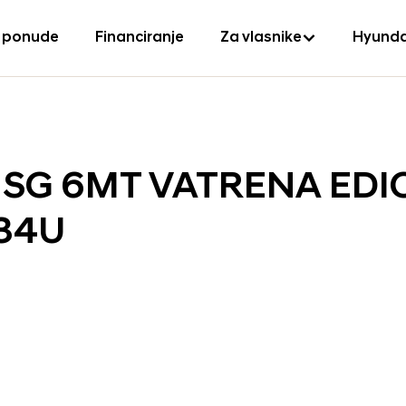
 ponude
Financiranje
Za vlasnike
Hyunda
S ISG 6MT VATRENA EDI
34U