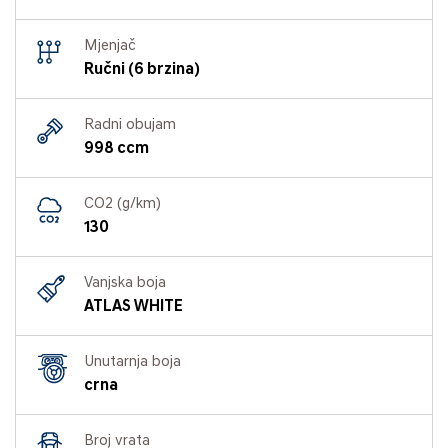
Mjenjač
Ručni (6 brzina)
Radni obujam
998 ccm
CO2 (g/km)
130
Vanjska boja
ATLAS WHITE
Unutarnja boja
crna
Broj vrata