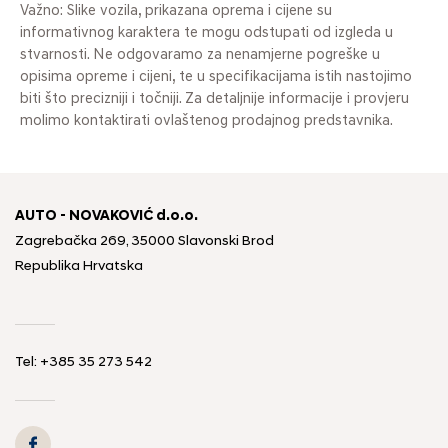
Važno: Slike vozila, prikazana oprema i cijene su
informativnog karaktera te mogu odstupati od izgleda u
stvarnosti. Ne odgovaramo za nenamjerne pogreške u
opisima opreme i cijeni, te u specifikacijama istih nastojimo
biti što precizniji i točniji. Za detaljnije informacije i provjeru
molimo kontaktirati ovlaštenog prodajnog predstavnika.
AUTO - NOVAKOVIĆ d.o.o.
Zagrebačka 269, 35000 Slavonski Brod
Republika Hrvatska
Tel: +385 35 273 542