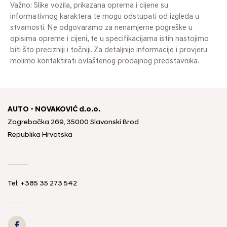
Važno: Slike vozila, prikazana oprema i cijene su
informativnog karaktera te mogu odstupati od izgleda u
stvarnosti. Ne odgovaramo za nenamjerne pogreške u
opisima opreme i cijeni, te u specifikacijama istih nastojimo
biti što precizniji i točniji. Za detaljnije informacije i provjeru
molimo kontaktirati ovlaštenog prodajnog predstavnika.
AUTO - NOVAKOVIĆ d.o.o.
Zagrebačka 269, 35000 Slavonski Brod
Republika Hrvatska
Tel: +385 35 273 542