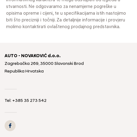
informativnog karaktera te mogu odstupati od izgleda u
stvarnosti. Ne odgovaramo za nenamjerne pogreške u
opisima opreme i cijeni, te u specifikacijama istih nastojimo
biti što precizniji i točniji. Za detaljnije informacije i provjeru
molimo kontaktirati ovlaštenog prodajnog predstavnika.
AUTO - NOVAKOVIĆ d.o.o.
Zagrebačka 269, 35000 Slavonski Brod
Republika Hrvatska
Tel: +385 35 273 542