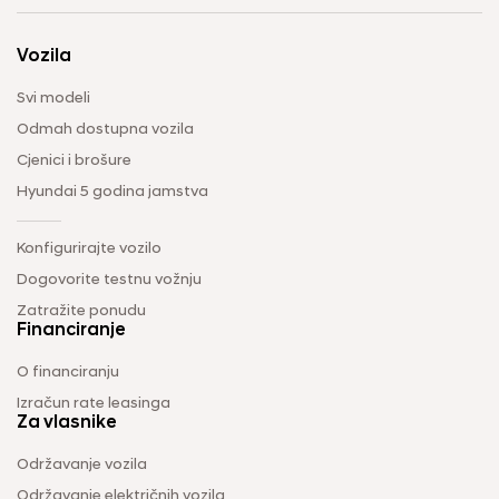
Vozila
Svi modeli
Odmah dostupna vozila
Cjenici i brošure
Hyundai 5 godina jamstva
Konfigurirajte vozilo
Dogovorite testnu vožnju
Zatražite ponudu
Financiranje
O financiranju
Izračun rate leasinga
Za vlasnike
Održavanje vozila
Održavanje električnih vozila