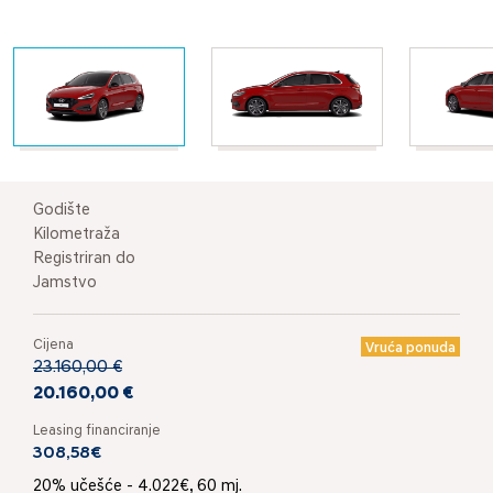
Godište
Kilometraža
Registriran do
Jamstvo
Cijena
Vruća ponuda
23.160,00 €
20.160,00 €
Leasing financiranje
308,58€
20% učešće - 4.022€, 60 mj.