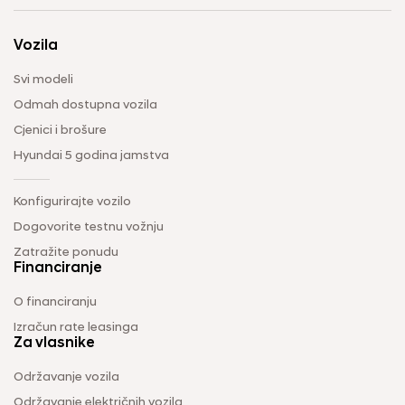
Vozila
Svi modeli
Odmah dostupna vozila
Cjenici i brošure
Hyundai 5 godina jamstva
Konfigurirajte vozilo
Dogovorite testnu vožnju
Zatražite ponudu
Financiranje
O financiranju
Izračun rate leasinga
Za vlasnike
Održavanje vozila
Održavanje električnih vozila