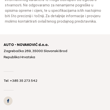
informativnog karaktera te mogu odstupati od izgleda u
stvarnosti. Ne odgovaramo za nenamjerne pogreške u
opisima opreme i cijeni, te u specifikacijama istih nastojimo
biti što precizniji i točniji. Za detaljnije informacije i provjeru
molimo kontaktirati ovlaštenog prodajnog predstavnika.
AUTO - NOVAKOVIĆ d.o.o.
Zagrebačka 269, 35000 Slavonski Brod
Republika Hrvatska
Tel: +385 35 273 542