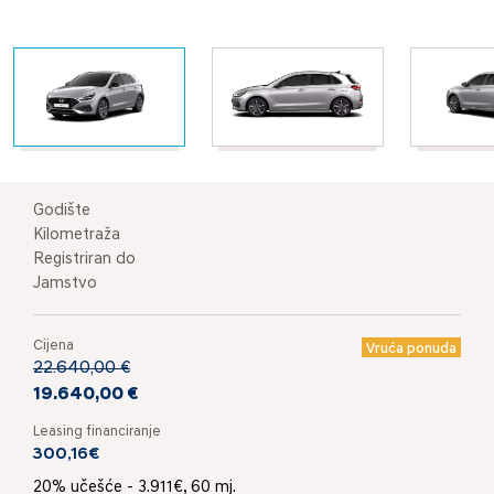
Godište
Kilometraža
Registriran do
Jamstvo
Cijena
Vruća ponuda
22.640,00 €
19.640,00 €
Leasing financiranje
300,16€
20% učešće - 3.911€, 60 mj.