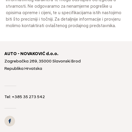
informativnog karaktera te mogu odstupati od izgleda u
stvarnosti. Ne odgovaramo za nenamjerne pogreške u
opisima opreme i cijeni, te u specifikacijama istih nastojimo
biti što precizniji i točniji. Za detaljnije informacije i provjeru
molimo kontaktirati ovlaštenog prodajnog predstavnika.
AUTO - NOVAKOVIĆ d.o.o.
Zagrebačka 269, 35000 Slavonski Brod
Republika Hrvatska
Tel: +385 35 273 542