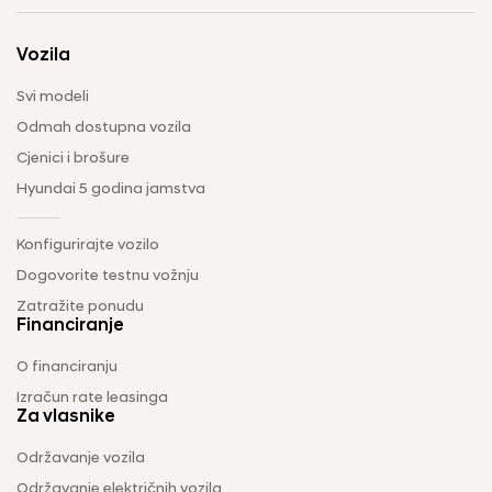
Vozila
Svi modeli
Odmah dostupna vozila
Cjenici i brošure
Hyundai 5 godina jamstva
Konfigurirajte vozilo
Dogovorite testnu vožnju
Zatražite ponudu
Financiranje
O financiranju
Izračun rate leasinga
Za vlasnike
Održavanje vozila
Održavanje električnih vozila