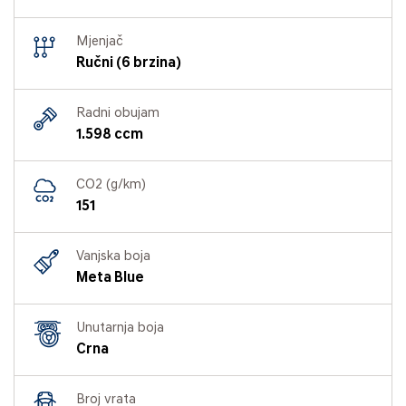
Mjenjač
Ručni (6 brzina)
Radni obujam
1.598 ccm
CO2 (g/km)
151
Vanjska boja
Meta Blue
Unutarnja boja
Crna
Broj vrata