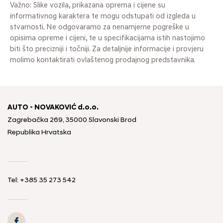
Važno: Slike vozila, prikazana oprema i cijene su
informativnog karaktera te mogu odstupati od izgleda u
stvarnosti. Ne odgovaramo za nenamjerne pogreške u
opisima opreme i cijeni, te u specifikacijama istih nastojimo
biti što precizniji i točniji. Za detaljnije informacije i provjeru
molimo kontaktirati ovlaštenog prodajnog predstavnika.
AUTO - NOVAKOVIĆ d.o.o.
Zagrebačka 269, 35000 Slavonski Brod
Republika Hrvatska
Tel: +385 35 273 542