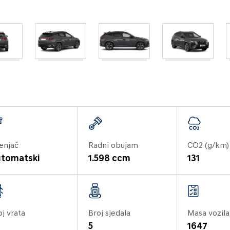
enjač
Radni obujam
CO2 (g/km)
tomatski
1.598 ccm
131
oj vrata
Broj sjedala
Masa vozila
5
1647