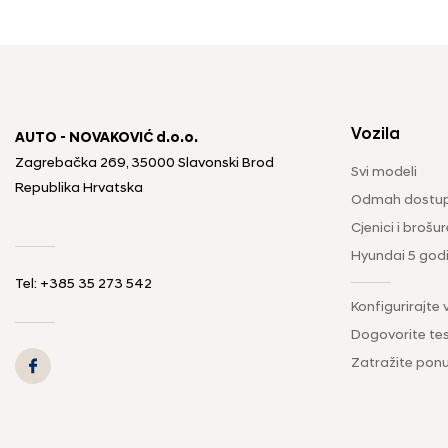
Vozila
AUTO - NOVAKOVIĆ d.o.o.
Zagrebačka 269, 35000 Slavonski Brod
Svi modeli
Republika Hrvatska
Odmah dostup
Cjenici i brošur
Hyundai 5 god
Tel: +385 35 273 542
Konfigurirajte 
Dogovorite tes
Zatražite pon