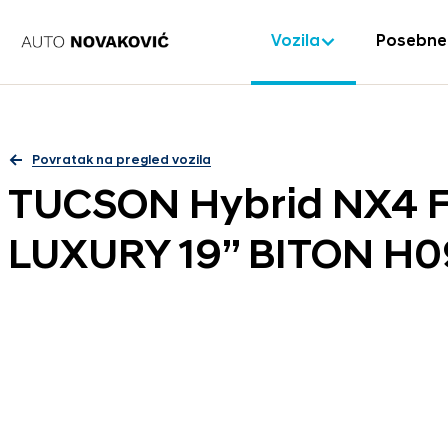
Vozila
Posebne
Povratak na pregled vozila
TUCSON Hybrid NX4 F
LUXURY 19” BITON H0