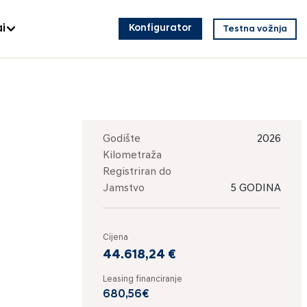
i
Konfigurator
Testna vožnja
Godište
2026
Kilometraža
Registriran do
Jamstvo
5 GODINA
Cijena
44.618,24 €
Leasing financiranje
680,56€