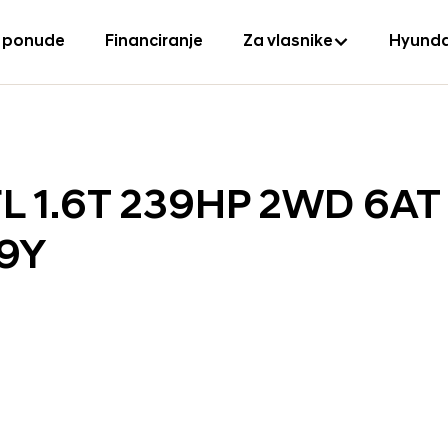
 ponude
Financiranje
Za vlasnike
Hyunda
L 1.6T 239HP 2WD 6AT
9Y