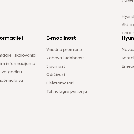
Uvjeti
Hyund
Akt o
0800 1
ormacije i
E-mobilnost
Hyun
Vrijedno promjene
Novos
macije i školovanja
Zabava i udobnost
Konta
čkim informacijama
Sigurnost
Energ
026. godinu
Održivost
aterijala za
Elektromotori
Tehnologija punjenja