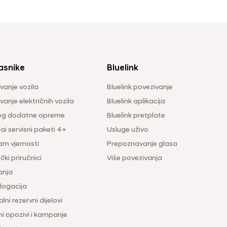
asnike
Bluelink
vanje vozila
Bluelink povezivanje
anje električnih vozila
Bluelink aplikacija
og dodatne opreme
Bluelink pretplate
i servisni paketi 4+
Usluge uživo
am vjernosti
Prepoznavanje glasa
čki priručnici
Više povezivanja
anja
ogacija
lni rezervni dijelovi
ni opozivi i kampanje