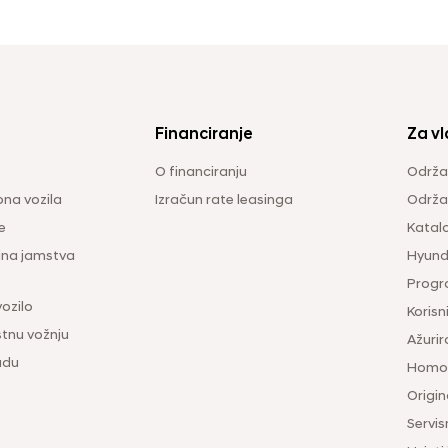
Financiranje
Za vl
O financiranju
Održa
na vozila
Izračun rate leasinga
Održav
e
Katal
ina jamstva
Hyunda
Progr
vozilo
Korisni
tnu vožnju
Ažurir
udu
Homol
Origina
Servis