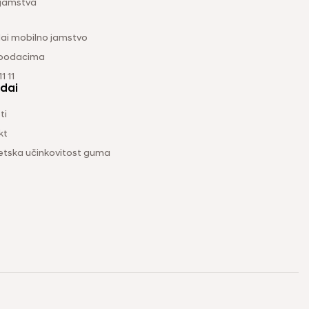
 jamstva
ai mobilno jamstvo
 podacima
1 11
dai
ti
kt
etska učinkovitost guma