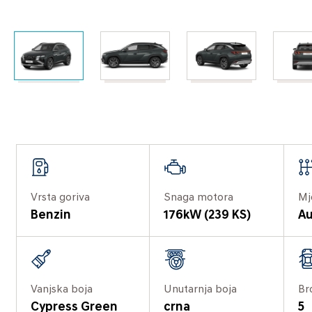
Vrsta goriva
Snaga motora
Mj
Benzin
176kW (239 KS)
Au
Vanjska boja
Unutarnja boja
Br
Cypress Green
crna
5