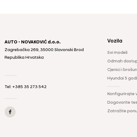
Vozila
AUTO - NOVAKOVIĆ d.o.o.
Zagrebačka 269, 35000 Slavonski Brod
Svi modeli
Republika Hrvatska
Odmah dostup
Cjenici i brošur
Hyundai 5 god
Tel: +385 35 273 542
Konfigurirajte 
Dogovorite tes
Zatražite pon