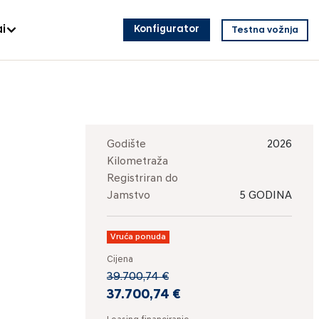
i
Konfigurator
Testna vožnja
Godište
2026
Kilometraža
Registriran do
Jamstvo
5 GODINA
Vruća ponuda
Cijena
39.700,74 €
37.700,74 €