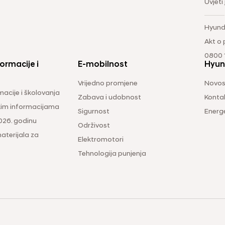
Uvjeti
Hyund
Akt o
0800 1
ormacije i
E-mobilnost
Hyun
Vrijedno promjene
Novos
macije i školovanja
Zabava i udobnost
Konta
čkim informacijama
Sigurnost
Energ
026. godinu
Održivost
aterijala za
Elektromotori
Tehnologija punjenja