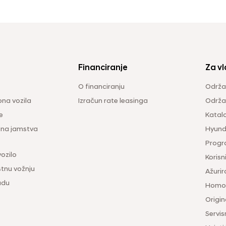
Financiranje
Za vl
O financiranju
Održa
na vozila
Izračun rate leasinga
Održav
e
Katal
ina jamstva
Hyunda
Progr
vozilo
Korisni
tnu vožnju
Ažurir
udu
Homol
Origina
Servis