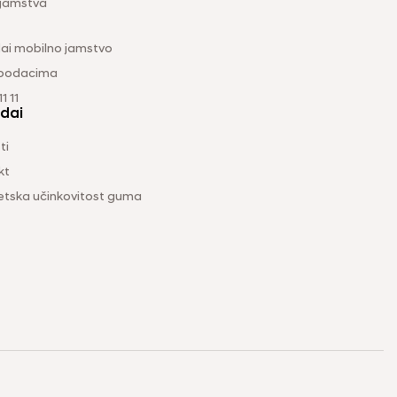
 jamstva
ai mobilno jamstvo
 podacima
1 11
dai
ti
kt
etska učinkovitost guma