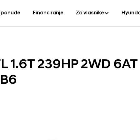
 ponude
Financiranje
Za vlasnike
Hyunda
L 1.6T 239HP 2WD 6AT
0B6