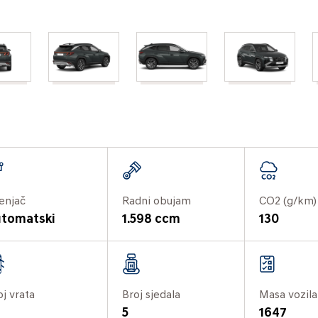
enjač
Radni obujam
CO2 (g/km)
tomatski
1.598 ccm
130
oj vrata
Broj sjedala
Masa vozila
5
1647