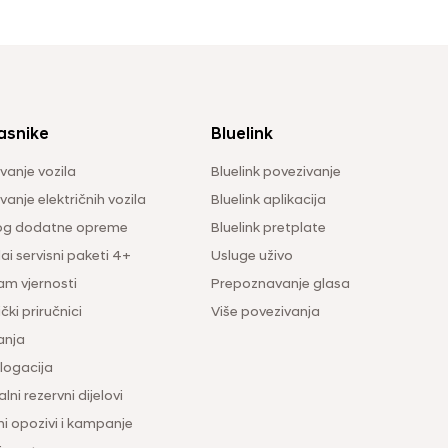
asnike
Bluelink
vanje vozila
Bluelink povezivanje
anje električnih vozila
Bluelink aplikacija
og dodatne opreme
Bluelink pretplate
i servisni paketi 4+
Usluge uživo
am vjernosti
Prepoznavanje glasa
čki priručnici
Više povezivanja
anja
ogacija
lni rezervni dijelovi
ni opozivi i kampanje