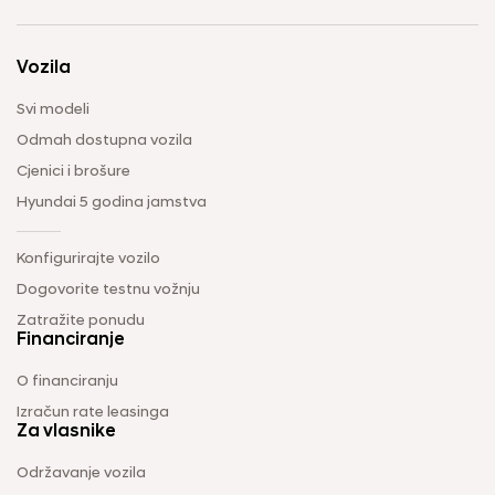
Vozila
Svi modeli
Odmah dostupna vozila
Cjenici i brošure
Hyundai 5 godina jamstva
Konfigurirajte vozilo
Dogovorite testnu vožnju
Zatražite ponudu
Financiranje
O financiranju
Izračun rate leasinga
Za vlasnike
Održavanje vozila