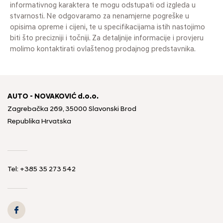
informativnog karaktera te mogu odstupati od izgleda u
stvarnosti. Ne odgovaramo za nenamjerne pogreške u
opisima opreme i cijeni, te u specifikacijama istih nastojimo
biti što precizniji i točniji. Za detaljnije informacije i provjeru
molimo kontaktirati ovlaštenog prodajnog predstavnika.
AUTO - NOVAKOVIĆ d.o.o.
Zagrebačka 269, 35000 Slavonski Brod
Republika Hrvatska
Tel: +385 35 273 542