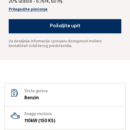
20% učešće - 6.761€, 60 mj.
Prilagodite plaćanje
Pošaljite upit
Za detaljnije informacije i provjeru dostupnosti molimo
kontaktirati ovlaštenog predstavnika.
Vrsta goriva
Benzin
Snaga motora
110kW (150 KS)