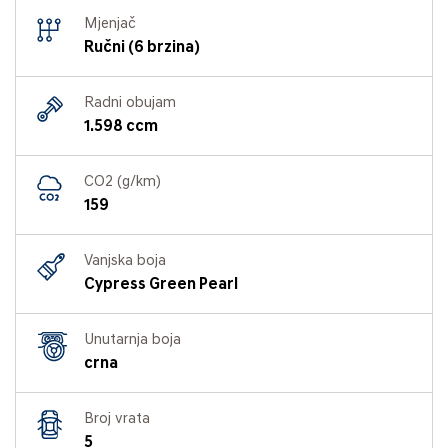
Mjenjač
Ručni (6 brzina)
Radni obujam
1.598 ccm
CO2 (g/km)
159
Vanjska boja
Cypress Green Pearl
Unutarnja boja
crna
Broj vrata
5