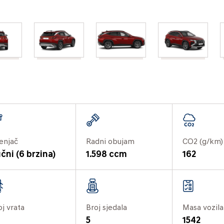
enjač
Radni obujam
CO2 (g/km)
čni (6 brzina)
1.598 ccm
162
oj vrata
Broj sjedala
Masa vozila
5
1542