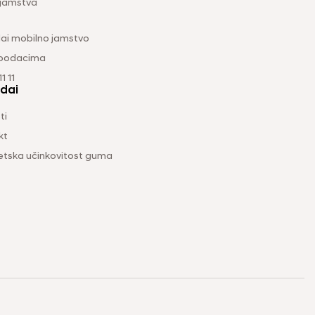
 jamstva
ai mobilno jamstvo
 podacima
1 11
dai
ti
kt
etska učinkovitost guma