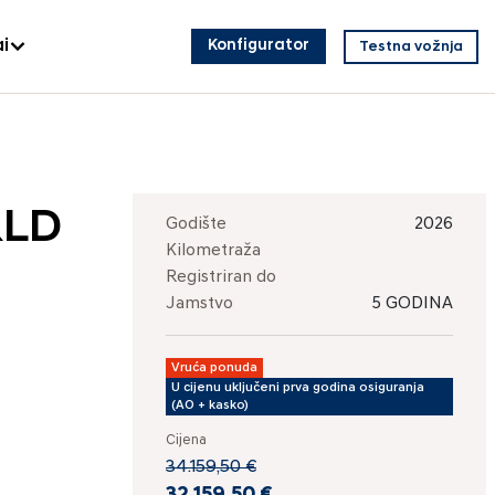
i
Konfigurator
Testna vožnja
RLD
Godište
2026
Kilometraža
Registriran do
Jamstvo
5 GODINA
Vruća ponuda
U cijenu uključeni prva godina osiguranja
(AO + kasko)
Cijena
34.159,50 €