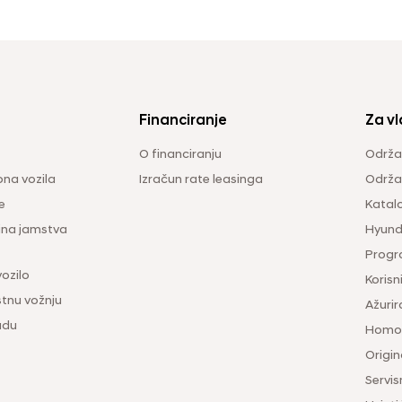
Financiranje
Za vl
O financiranju
Održa
na vozila
Izračun rate leasinga
Održav
e
Katal
ina jamstva
Hyunda
Progr
vozilo
Korisni
tnu vožnju
Ažurir
udu
Homol
Origina
Servis