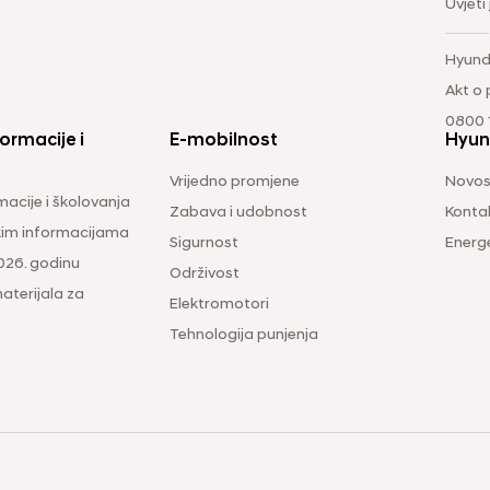
Uvjeti
Hyund
Akt o
0800 1
ormacije i
E-mobilnost
Hyun
Vrijedno promjene
Novos
macije i školovanja
Zabava i udobnost
Konta
čkim informacijama
Sigurnost
Energ
026. godinu
Održivost
aterijala za
Elektromotori
Tehnologija punjenja