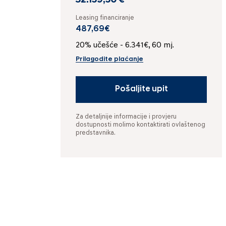
32.159,50 €
Leasing financiranje
487,69€
20% učešće - 6.341€, 60 mj.
Prilagodite plaćanje
Pošaljite upit
Za detaljnije informacije i provjeru
dostupnosti molimo kontaktirati ovlaštenog
predstavnika.