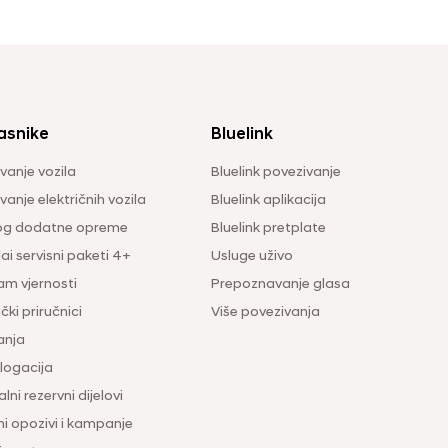
asnike
Bluelink
vanje vozila
Bluelink povezivanje
anje električnih vozila
Bluelink aplikacija
og dodatne opreme
Bluelink pretplate
i servisni paketi 4+
Usluge uživo
am vjernosti
Prepoznavanje glasa
čki priručnici
Više povezivanja
anja
ogacija
lni rezervni dijelovi
ni opozivi i kampanje