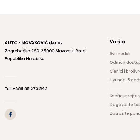
Vozila
AUTO - NOVAKOVIĆ d.o.o.
Zagrebačka 269, 35000 Slavonski Brod
Svi modeli
Republika Hrvatska
Odmah dostup
Cjenici i brošur
Hyundai 5 god
Tel: +385 35 273 542
Konfigurirajte 
Dogovorite tes
Zatražite pon