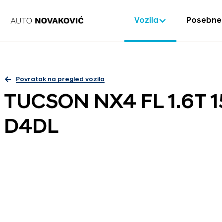
Vozila
Posebne
Povratak na pregled vozila
TUCSON NX4 FL 1.6T 
D4DL