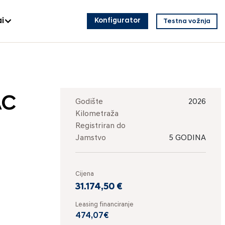
i
Konfigurator
Testna vožnja
AC
Godište
2026
Kilometraža
Registriran do
Jamstvo
5 GODINA
Cijena
31.174,50 €
Leasing financiranje
474,07€