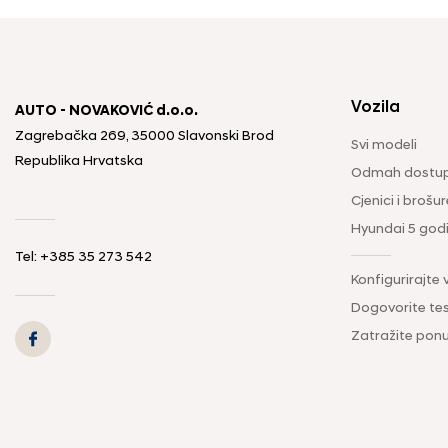
Vozila
AUTO - NOVAKOVIĆ d.o.o.
Zagrebačka 269, 35000 Slavonski Brod
Svi modeli
Republika Hrvatska
Odmah dostup
Cjenici i brošur
Hyundai 5 god
Tel: +385 35 273 542
Konfigurirajte 
Dogovorite tes
Zatražite pon