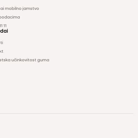
ai mobilno jamstvo
 podacima
1 11
dai
ti
kt
etska učinkovitost guma