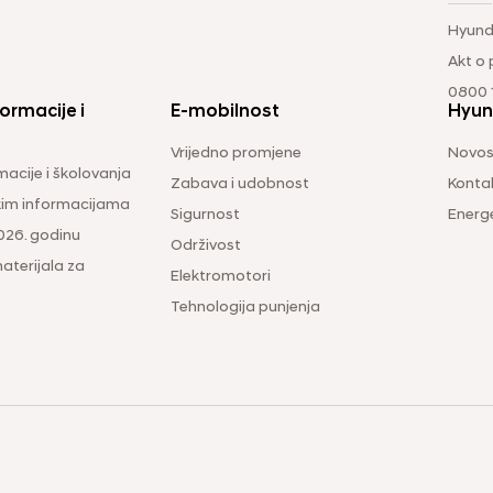
Hyund
Akt o
0800 1
ormacije i
E-mobilnost
Hyun
Vrijedno promjene
Novos
macije i školovanja
Zabava i udobnost
Konta
čkim informacijama
Sigurnost
Energ
026. godinu
Održivost
aterijala za
Elektromotori
Tehnologija punjenja