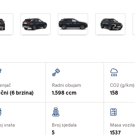
enjač
Radni obujam
CO2 (g/km)
čni (6 brzina)
1.598 ccm
158
oj vrata
Broj sjedala
Masa vozila
5
1537