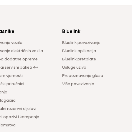
asnike
Bluelink
vanje vozila
Bluelink povezivanje
anje električnih vozila
Bluelink aplikacija
og dodatne opreme
Bluelink pretplate
i servisni paketi 4+
Usluge uživo
am vjernosti
Prepoznavanje glasa
čki priručnici
Više povezivanja
anja
ogacija
lni rezervni dijelovi
ni opozivi i kampanje
 jamstva