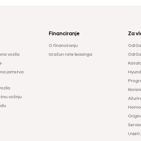
Financiranje
Za vl
O financiranju
Održa
na vozila
Izračun rate leasinga
Održav
e
Katal
ina jamstva
Hyunda
Progr
vozilo
Korisni
tnu vožnju
Ažurir
udu
Homol
Origina
Servis
Uvjeti