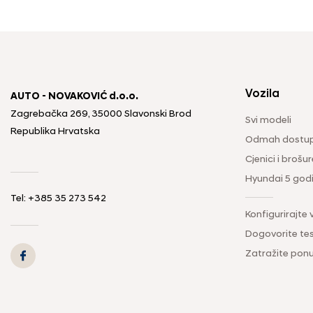
Vozila
AUTO - NOVAKOVIĆ d.o.o.
Zagrebačka 269, 35000 Slavonski Brod
Svi modeli
Republika Hrvatska
Odmah dostup
Cjenici i brošur
Hyundai 5 god
Tel: +385 35 273 542
Konfigurirajte 
Dogovorite tes
Zatražite pon