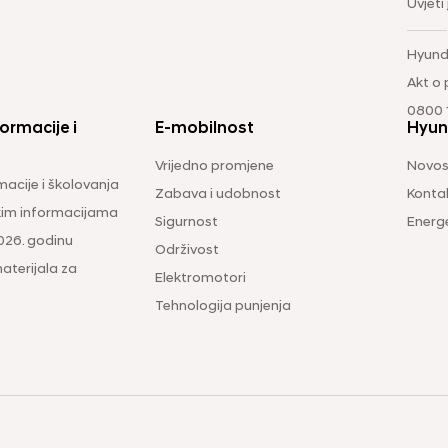
Uvjeti
Hyund
Akt o
0800 1
ormacije i
E-mobilnost
Hyun
Vrijedno promjene
Novos
macije i školovanja
Zabava i udobnost
Konta
čkim informacijama
Sigurnost
Energ
026. godinu
Održivost
aterijala za
Elektromotori
Tehnologija punjenja