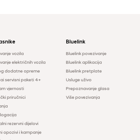
asnike
Bluelink
vanje vozila
Bluelink povezivanje
anje električnih vozila
Bluelink aplikacija
og dodatne opreme
Bluelink pretplate
i servisni paketi 4+
Usluge uživo
am vjernosti
Prepoznavanje glasa
čki priručnici
Više povezivanja
anja
ogacija
lni rezervni dijelovi
ni opozivi i kampanje