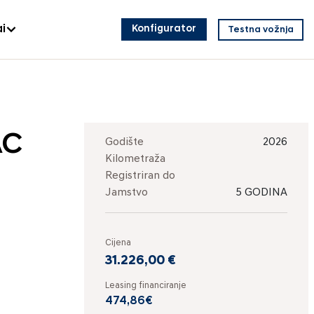
i
Konfigurator
Testna vožnja
AC
Godište
2026
Kilometraža
Registriran do
Jamstvo
5 GODINA
Cijena
31.226,00 €
Leasing financiranje
474,86€