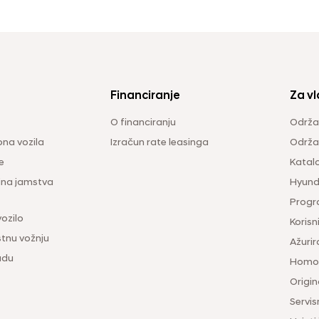
Financiranje
Za vl
O financiranju
Održa
na vozila
Izračun rate leasinga
Održav
e
Katal
ina jamstva
Hyunda
Progr
vozilo
Korisni
tnu vožnju
Ažurir
udu
Homol
Origina
Servis