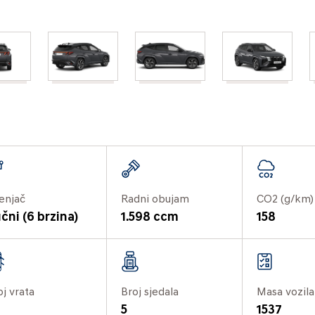
enjač
Radni obujam
CO2 (g/km)
čni (6 brzina)
1.598 ccm
158
oj vrata
Broj sjedala
Masa vozila
5
1537