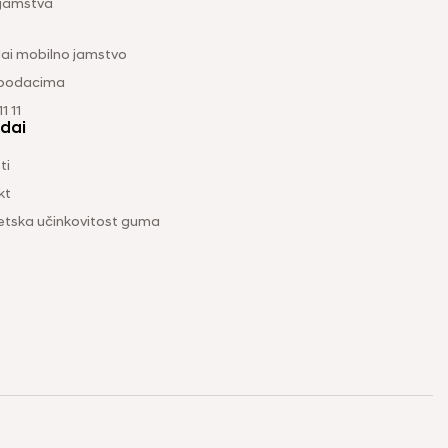
 jamstva
ai mobilno jamstvo
 podacima
1 11
dai
ti
kt
etska učinkovitost guma