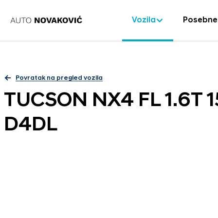
Vozila
Posebne
Povratak na pregled vozila
TUCSON NX4 FL 1.6T 
D4DL