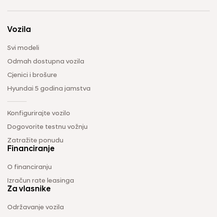
Vozila
Svi modeli
Odmah dostupna vozila
Cjenici i brošure
Hyundai 5 godina jamstva
Konfigurirajte vozilo
Dogovorite testnu vožnju
Zatražite ponudu
Financiranje
O financiranju
Izračun rate leasinga
Za vlasnike
Održavanje vozila