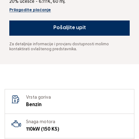
20% učešće - 6.111€, 60 mj.
Prilagodite plaćanje
Pošaljite upit
Za detaljnije informacije i provjeru dostupnosti molimo
kontaktirati ovlaštenog predstavnika.
Vrsta goriva
Benzin
Snaga motora
110kW (150 KS)