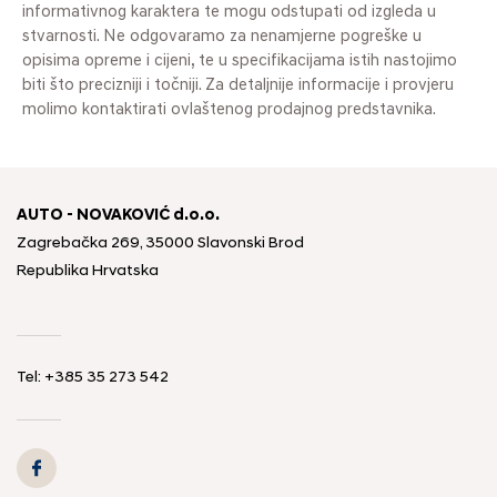
informativnog karaktera te mogu odstupati od izgleda u
stvarnosti. Ne odgovaramo za nenamjerne pogreške u
opisima opreme i cijeni, te u specifikacijama istih nastojimo
biti što precizniji i točniji. Za detaljnije informacije i provjeru
molimo kontaktirati ovlaštenog prodajnog predstavnika.
AUTO - NOVAKOVIĆ d.o.o.
Zagrebačka 269, 35000 Slavonski Brod
Republika Hrvatska
Tel: +385 35 273 542