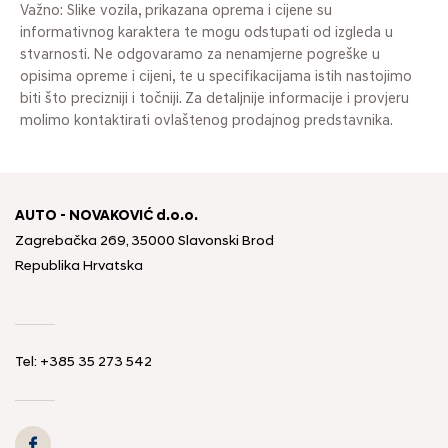
Važno: Slike vozila, prikazana oprema i cijene su
informativnog karaktera te mogu odstupati od izgleda u
stvarnosti. Ne odgovaramo za nenamjerne pogreške u
opisima opreme i cijeni, te u specifikacijama istih nastojimo
biti što precizniji i točniji. Za detaljnije informacije i provjeru
molimo kontaktirati ovlaštenog prodajnog predstavnika.
AUTO - NOVAKOVIĆ d.o.o.
Zagrebačka 269, 35000 Slavonski Brod
Republika Hrvatska
Tel: +385 35 273 542