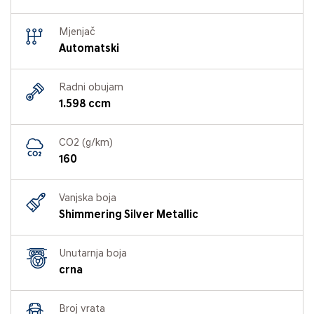
Mjenjač
Automatski
Radni obujam
1.598 ccm
CO2 (g/km)
160
Vanjska boja
Shimmering Silver Metallic
Unutarnja boja
crna
Broj vrata