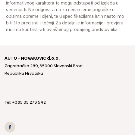
informativnog karaktera te mogu odstupati od izgleda u
stvarnosti. Ne odgovaramo za nenamjerne pogreške u
opisima opreme i cijeni, te u specifikacijama istih nastojimo
biti što precizniji i točniji. Za detaljnije informacije i provjeru
molimo kontaktirati ovlaštenog prodajnog predstavnika.
AUTO - NOVAKOVIĆ d.o.o.
Zagrebačka 269, 35000 Slavonski Brod
Republika Hrvatska
Tel: +385 35 273 542