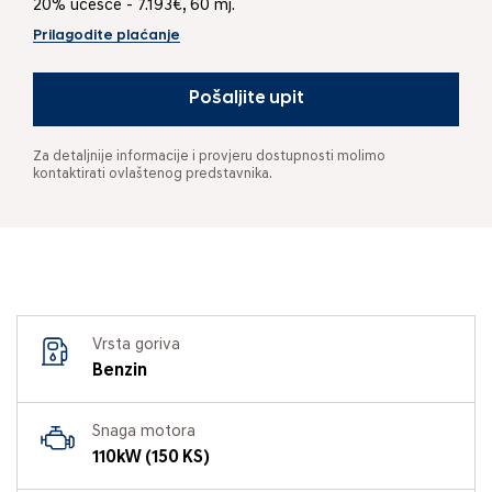
20% učešće - 7.193€, 60 mj.
Prilagodite plaćanje
Pošaljite upit
Za detaljnije informacije i provjeru dostupnosti molimo
kontaktirati ovlaštenog predstavnika.
Vrsta goriva
Benzin
Snaga motora
110kW (150 KS)