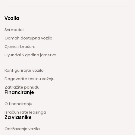
Vozila
Svi modeli
Odmah dostupna vozila
Cjenici i brošure
Hyundai 5 godina jamstva
Konfigurirajte vozilo
Dogovorite testnu vožnju
Zatražite ponudu
Financiranje
O financiranju
Izračun rate leasinga
Za vlasnike
Održavanje vozila