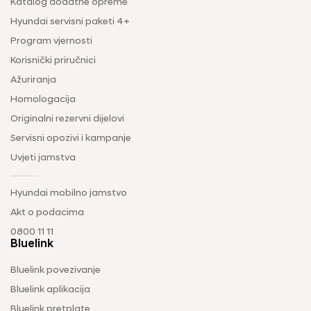
Katalog dodatne opreme
Hyundai servisni paketi 4+
Program vjernosti
Korisnički priručnici
Ažuriranja
Homologacija
Originalni rezervni dijelovi
Servisni opozivi i kampanje
Uvjeti jamstva
Hyundai mobilno jamstvo
Akt o podacima
0800 11 11
Bluelink
Bluelink povezivanje
Bluelink aplikacija
Bluelink pretplate