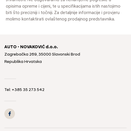
stvarnosti. Ne odgovaramo za nenamjerne pogreške u
opisima opreme i cijeni, te u specifikacijama istih nastojimo
biti što precizniji i točniji. Za detaljnije informacije i provjeru
molimo kontaktirati ovlaštenog prodajnog predstavnika.
AUTO - NOVAKOVIĆ d.o.o.
Zagrebačka 269, 35000 Slavonski Brod
Republika Hrvatska
Tel: +385 35 273 542