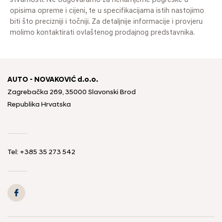
stvarnosti. Ne odgovaramo za nenamjerne pogreške u
opisima opreme i cijeni, te u specifikacijama istih nastojimo
biti što precizniji i točniji. Za detaljnije informacije i provjeru
molimo kontaktirati ovlaštenog prodajnog predstavnika.
AUTO - NOVAKOVIĆ d.o.o.
Zagrebačka 269, 35000 Slavonski Brod
Republika Hrvatska
Tel: +385 35 273 542