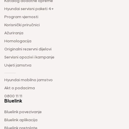
Katalog dodatne opreme
Hyundai servisni paketi 4+
Program vjernosti
Korisnički priručnici
Ažuriranja
Homologacija
Originalni rezervni dijelovi
Servisni opozivi i kampanje
Uvjeti jamstva
Hyundai mobilno jamstvo
Akt o podacima
0800 11 11
Bluelink
Bluelink povezivanje
Bluelink aplikacija
Bluelink pretplate