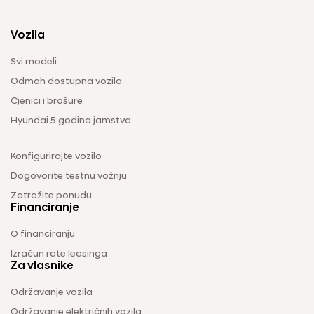
Vozila
Svi modeli
Odmah dostupna vozila
Cjenici i brošure
Hyundai 5 godina jamstva
Konfigurirajte vozilo
Dogovorite testnu vožnju
Zatražite ponudu
Financiranje
O financiranju
Izračun rate leasinga
Za vlasnike
Održavanje vozila
Održavanje električnih vozila