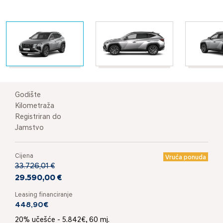
Godište
Kilometraža
Registriran do
Jamstvo
Cijena
Vruća ponuda
33.726,01 €
29.590,00 €
Leasing financiranje
448,90€
20% učešće - 5.842€, 60 mj.