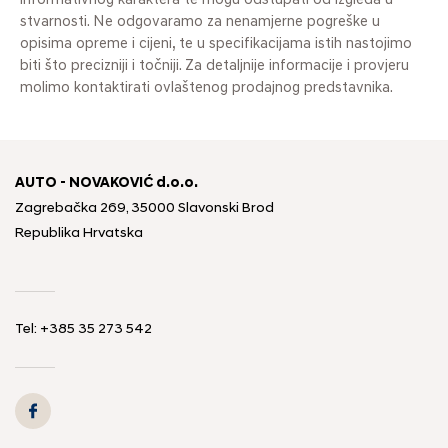
informativnog karaktera te mogu odstupati od izgleda u
stvarnosti. Ne odgovaramo za nenamjerne pogreške u
opisima opreme i cijeni, te u specifikacijama istih nastojimo
biti što precizniji i točniji. Za detaljnije informacije i provjeru
molimo kontaktirati ovlaštenog prodajnog predstavnika.
AUTO - NOVAKOVIĆ d.o.o.
Zagrebačka 269, 35000 Slavonski Brod
Republika Hrvatska
Tel: +385 35 273 542