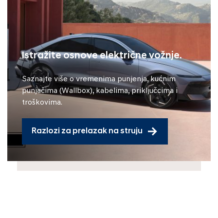
Istražite osnove električne vožnje.
Saznajte više o vremenima punjenja, kućnim
punjačima (Wallbox), kabelima, priključcima i
troškovima.
Razlozi za prelazak na struju