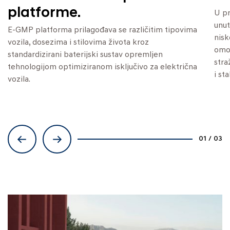
platforme.
U p
unut
E-GMP platforma prilagođava se različitim tipovima
nisk
vozila, dosezima i stilovima života kroz
omog
standardizirani baterijski sustav opremljen
stra
tehnologijom optimiziranom isključivo za električna
i st
vozila.
01
/
03