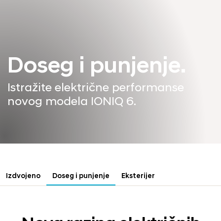
Doseg i punjenje.
Istražite električne performanse
novog modela IONIQ 6.
Izdvojeno
Doseg i punjenje
Eksterijer