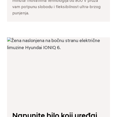
minuta! Inovativna tehnologija od 800 V pruža
vam potpunu slobodu i fleksibilnost ultra-brzog
punjenja.
Napunite bilo koji uređaj