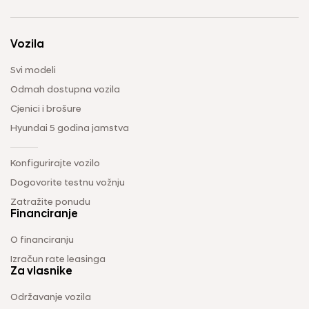
Vozila
Svi modeli
Odmah dostupna vozila
Cjenici i brošure
Hyundai 5 godina jamstva
Konfigurirajte vozilo
Dogovorite testnu vožnju
Zatražite ponudu
Financiranje
O financiranju
Izračun rate leasinga
Za vlasnike
Održavanje vozila