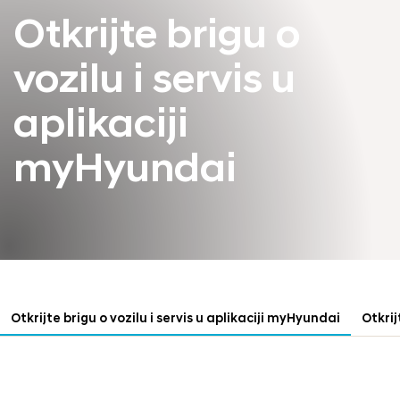
Otkrijte brigu o
vozilu i servis u
aplikaciji
myHyundai
Otkrijte brigu o vozilu i servis u aplikaciji myHyundai
Otkrij