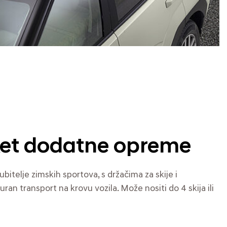
ket dodatne opreme
jubitelje zimskih sportova, s držačima za skije i
an transport na krovu vozila. Može nositi do 4 skija ili