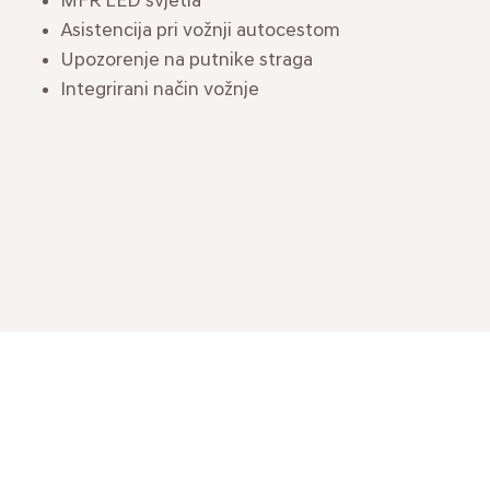
MFR LED svjetla
Asistencija pri vožnji autocestom
Upozorenje na putnike straga
Integrirani način vožnje