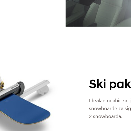
Ski pa
Idealan odabir za l
snowboarde za sigur
2 snowboarda.